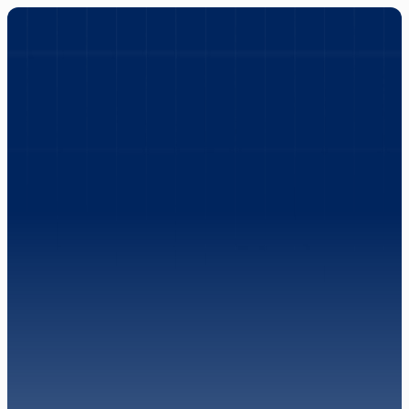
Mobilità
elettrica
per
ogni
esigenza
A
u
t
o
,
m
o
t
o
,
g
o
l
f
c
a
r
t
e
d
e
-
b
i
k
e
:
s
o
l
u
z
i
o
n
i
s
o
s
t
e
n
i
b
i
l
i
,
s
i
l
e
n
z
i
o
s
e
e
p
e
r
s
o
n
a
l
i
z
z
a
b
i
l
i
,
p
r
o
n
t
e
a
s
e
m
p
l
i
f
i
c
a
r
e
i
t
u
o
i
s
p
o
s
t
a
m
e
n
t
i
.
O
g
n
i
m
e
z
z
o
è
s
e
l
e
z
i
o
n
a
t
o
p
e
r
g
a
r
a
n
t
i
r
e
p
r
e
s
t
a
z
i
o
n
i
,
d
u
r
a
t
a
e
a
s
s
i
s
t
e
n
z
a
t
e
c
n
i
c
a
c
o
m
p
l
e
t
a
,
a
n
c
h
e
p
o
s
t
-
v
e
n
d
i
t
a
.