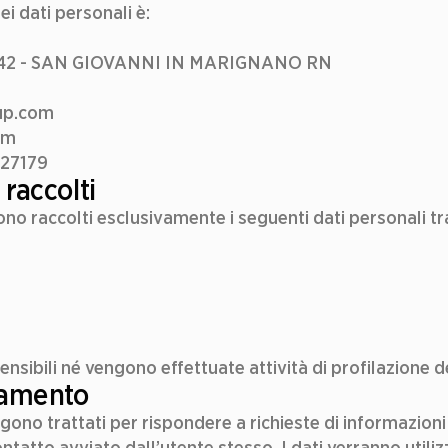
ei dati personali è:
47842 - SAN GIOVANNI IN MARIGNANO RN
up.com
om
827179
 raccolti
nsibili né vengono effettuate attività di profilazione de
ttamento
engono trattati per rispondere a richieste di informazioni 
tatto avviato dall’utente stesso. I dati verranno utilizz