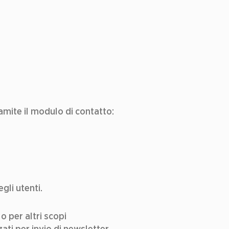
Attraverso il sito web vengono raccolti esclusivamente i seguenti dati personali tramite il modulo di contatto:  
gli utenti.
o per altri scopi 
ati per invio di newsletter 