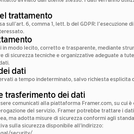
del trattamento
sa sull’art. 6, comma 1, lett. b del GDPR: l'esecuzione d
nteressato.
attamento
ti in modo lecito, corretto e trasparente, mediante strum
 di sicurezza tecniche e organizzative adeguate a tutel
dati.
ei dati
ervati a tempo indeterminato, salvo richiesta esplicita d
 trasferimento dei dati
sere comunicati alla piattaforma Framer.com, su cui è osp
ogazione del servizio. Framer potrebbe trattare i dati 
pea, ma adotta misure di sicurezza conformi agli standa
va sulla sicurezza disponibile all’indirizzo: 
gal/security/