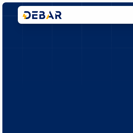
Richiedi
un
preventivo
R
a
c
c
o
n
t
a
c
i
l
e
t
u
e
e
s
i
g
e
n
z
e
e
r
i
c
e
v
i
u
n
’
o
f
f
e
r
t
a
p
s
e
n
z
a
i
m
p
e
g
n
o
.