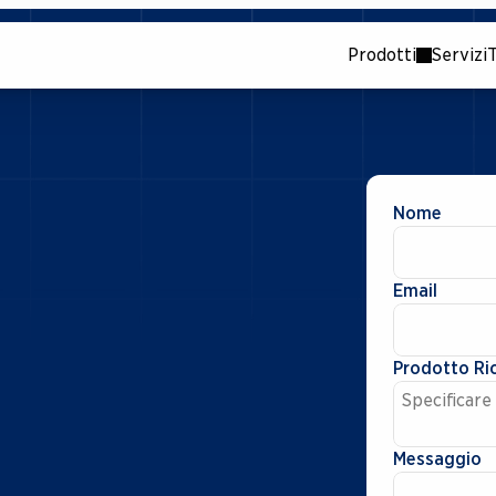
Prodotti
Servizi
T
Nome
Email
e
r
s
o
n
a
l
i
z
z
a
t
a
,
c
h
i
a
r
a
e
Prodotto Ri
Messaggio